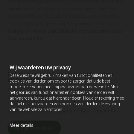
adviseren welke jenevers of Corenwynen uit ons Bols
assortiment zich goed laten combineren met een
Gulpener Pils of Biologisch-weizen, een Gerardus
Amber Speciaal, of een Jopen seizoensbier er het
best bij uw smaak past. Of laat u verrassen met onze
Uwe appelcider.
Wij waarderen uw privacy
Ook voor een goed glas wijn kunt u prima
Deze website wil gebruik maken van functionaliteiten en
bij De Drie Fleschjes terecht.
cookies van derden om ervoor te zorgen dat u de best
mogelijke ervaring heeft bij uw bezoek aan de website. Als u
Wij schenken zes open wijnen van
het gebruik van functionaliteit en cookies van derden wilt
gerenommeerde wijnhuizen. Kwaliteit dus.
aanvaarden, kunt u dat hieronder doen. Houd er rekening mee
Tevens ruime keuze in alcoholvrije/arme bieren,
dat het niet aanvaarden van cookies van derden de ervaring
van de website zal verstoren.
frisdranken, vruchtensappen en Batu Kombucha.
Meer details
Bekijk onze foto's