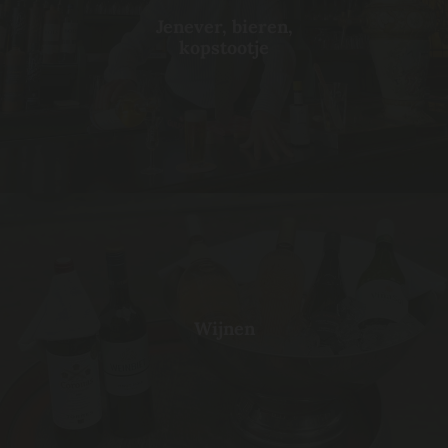
Jenever, bieren,
kopstootje
Wijnen